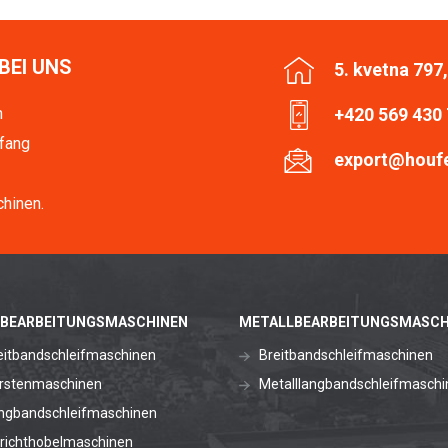
BEI UNS
5. kvetna 797
n
+420 569 430
fang
export@houf
hinen.
BEARBEITUNGSMASCHINEN
METALLBEARBEITUNGSMASCH
eitbandschleifmaschinen
Breitbandschleifmaschinen
rstenmaschinen
Metalllangbandschleifmaschi
ngbandschleifmaschinen
richthobelmaschinen