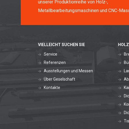
unserer Produktionreihe von Holz-,
Metallbearbeitungsmaschinen und CNC-Masc
VIELLEICHT SUCHEN SIE
HOLZ
Service
Br
Referenzen
Bü
Ausstellungen und Messen
La
Über Geselschaft
Ab
Kontakte
Ka
Di
Ko
Di
Ti