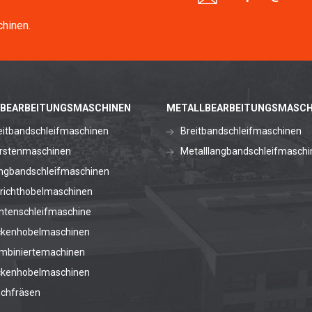
hinen.
BEARBEITUNGSMASCHINEN
METALLBEARBEITUNGSMASCH
eitbandschleifmaschinen
Breitbandschleifmaschinen
rstenmaschinen
Metalllangbandschleifmaschi
ngbandschleifmaschinen
richthobelmaschinen
ntenschleifmaschine
ckenhobelmaschinen
mbiniertemachinen
ckenhobelmaschinen
schfräsen