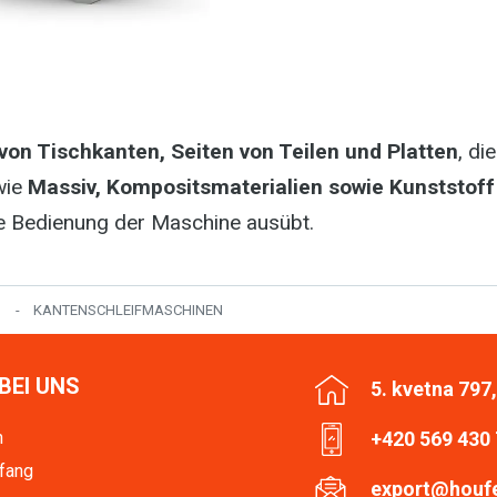
von Tischkanten, Seiten von Teilen und Platten
, di
wie
Massiv, Kompositsmaterialien sowie Kunststoff
die Bedienung der Maschine ausübt.
KANTENSCHLEIFMASCHINEN
BEI UNS
5. kvetna 797
n
+420 569 430
fang
export@houf