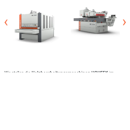
Wir stellen die
Holzbearbeitungsmaschinen HOUFEK
im
Bezug auch einfache Konstruktion,
maximale Leistung
und
günstigen Preis her. Die benutzte Konstruktionsmaterialien und
Komponente zusammen mit der technischen Lösung der
Maschine sind die Garantie des zuverlässigen, einfachen und
sicheren Maschinenbetriebes, hoher bearbeitungsqualität und
wirtschaftlichen Betriebes.