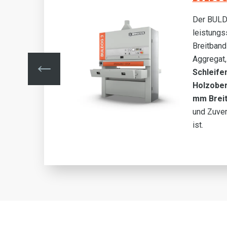
Der BULDO
leistungs
t C-
Breitband
te
Aggregat, 
Schleife
00
Holzober
on
mm Brei
t
und Zuver
ist.