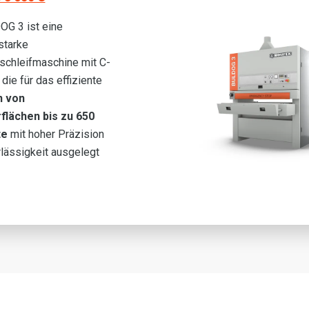
G 3 ist eine
starke
schleifmaschine mit C-
die für das effiziente
n von
flächen bis zu 650
te
mit hoher Präzision
lässigkeit ausgelegt