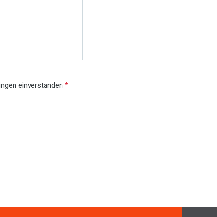
gungen einverstanden
*
C