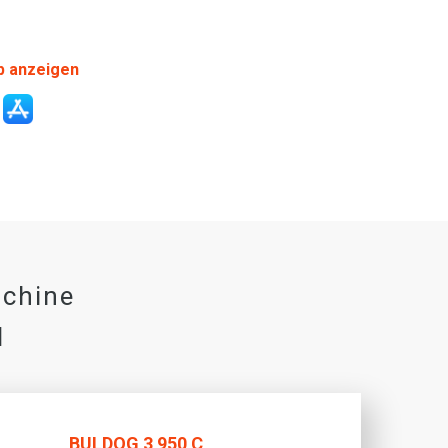
p anzeigen
chine
N
BULDOG 3 950 C