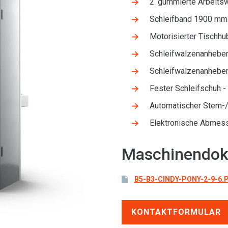
2. gummierte Arbeit
Schleifband 1900 mm
Motorisierter Tischh
Schleifwalzenanheben 
Schleifwalzenanheben 
Fester Schleifschuh 
Automatischer Stern-
Elektronische Abmessu
Maschinendok
B5-B3-CINDY-PONY-2-9-6.
KONTAKTFORMULAR