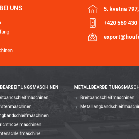
BEI UNS
5. kvetna 797
n
+420 569 430
fang
export@houf
hinen.
BEARBEITUNGSMASCHINEN
METALLBEARBEITUNGSMASCH
eitbandschleifmaschinen
Breitbandschleifmaschinen
rstenmaschinen
Metalllangbandschleifmaschi
ngbandschleifmaschinen
richthobelmaschinen
ntenschleifmaschine