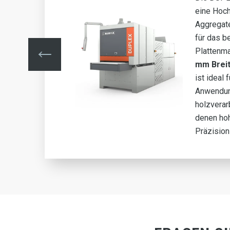
mit
eine Hoch
R,
Aggregat
ifen
für das b
Plattenma
mm Brei
ist ideal 
 in
Anwendun
rie,
holzverar
denen hoh
Präzision