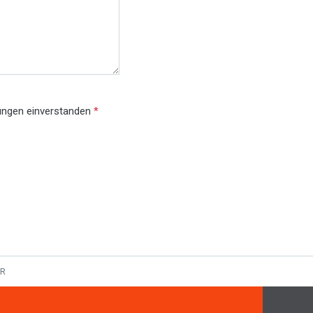
gungen einverstanden
*
RR