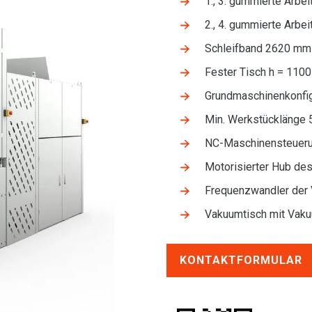
1., 3. gummierte Arb
2., 4. gummierte Arb
Schleifband 2620 mm
Fester Tisch h = 1100
Grundmaschinenkonfigu
Min. Werkstücklänge
NC-Maschinensteueru
Motorisierter Hub de
Frequenzwandler der 
Vakuumtisch mit Vak
KONTAKTFORMULAR