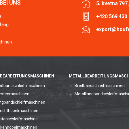
BEI UNS
5. kvetna 797
n
+420 569 430
fang
export@houf
hinen.
BEARBEITUNGSMASCHINEN
METALLBEARBEITUNGSMASCH
eitbandschleifmaschinen
Breitbandschleifmaschinen
rstenmaschinen
Metalllangbandschleifmaschi
ngbandschleifmaschinen
richthobelmaschinen
ntenschleifmaschine
ckenhobelmaschinen