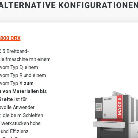
ALTERNATIVE KONFIGURATIONE
800 DRX
 5 Breitband-
leifmaschine mit einem
 vom Typ D, einem
 vom Typ R und einem
 vom Typ X
zum
 von Materialien bis
Breite
ist für
svolle Anwender
t, die beim Schleifen
llwerkstücken hohe
 und Effizienz