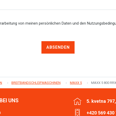
erarbeitung von meinen persönlichen Daten und den Nutzungsbedin
ABSENDEN
EN
BREITBANDSCHLEIFMASCHINEN
MAXX 5
MAXX 5 800 RR
BEI UNS
5. kvetna 797
n
+420 569 430