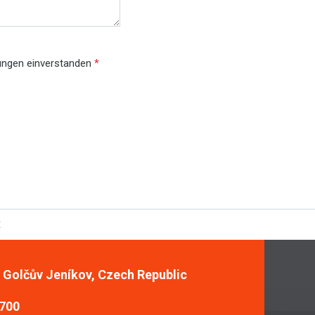
gungen einverstanden
*
X
, Golčův Jeníkov, Czech Republic
 700