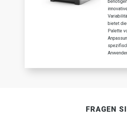
ate
benötigen
e
innovativ
Variabilit
 die
bietet di
r
Palette v
Anpassun
spezifisc
Anwender
FRAGEN S