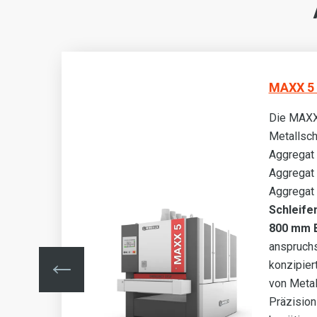
MAXX 5 
Die MAXX
Metallsch
zum
Aggregat
is
Aggregat
Aggregat
Schleifen
n
800 mm 
anspruch
konzipier
von Meta
Präzision