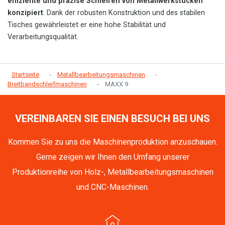
effiziente und präzise Schleifen von Metallwerkstücken
konzipiert
. Dank der robusten Konstruktion und des stabilen
Tisches gewährleistet er eine hohe Stabilität und
Verarbeitungsqualität.
Startseite
Metallbearbeitungsmaschinen
Breitbandschleifmaschinen
MAXX 9
VEREINBAREN SIE EINEN BESUCH BEI UNS
Kommen Sie zu uns die Maschinenproduktion anzuschauen.
Gerne zeigen wir Ihnen den Umfang unserer
Produktionreihe von Holz-, Metallbearbeitungsmaschinen
und CNC-Maschinen.