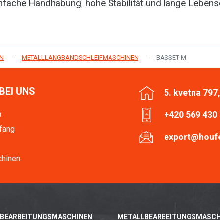
infache Handhabung, hohe Stabilität und lange Lebens
EN
METALLLANGBANDSCHLEIFMASCHINEN
BASSET M
BEI UNS
5. kvetna 797
n
+420 569 430
fang
export@houf
hinen.
BEARBEITUNGSMASCHINEN
METALLBEARBEITUNGSMASCH