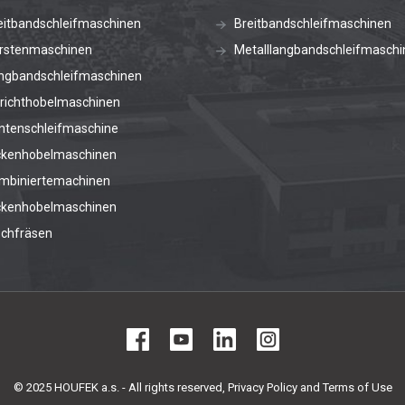
eitbandschleifmaschinen
Breitbandschleifmaschinen
rstenmaschinen
Metalllangbandschleifmaschi
ngbandschleifmaschinen
richthobelmaschinen
ntenschleifmaschine
ckenhobelmaschinen
mbiniertemachinen
ckenhobelmaschinen
schfräsen
© 2025 HOUFEK a.s. - All rights reserved,
Privacy Policy and Terms of Use