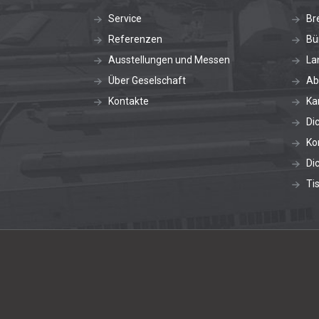
Service
Br
Referenzen
Bü
Ausstellungen und Messen
La
Über Geselschaft
Ab
Kontakte
Ka
Di
Ko
Di
Ti