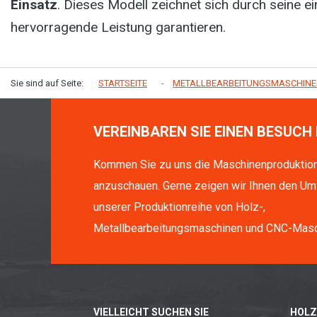
Einsatz
. Dieses Modell zeichnet sich durch seine e
hervorragende Leistung garantieren.
Sie sind auf Seite:
STARTSEITE
METALLBEARBEITUNGSMASCHIN
VEREINBAREN SIE EINEN BESUCH 
Kommen Sie zu uns die Maschinenproduktio
anzuschauen. Gerne zeigen wir Ihnen den Um
unserer Produktionreihe von Holz-,
Metallbearbeitungsmaschinen und CNC-Masc
VIELLEICHT SUCHEN SIE
HOLZ