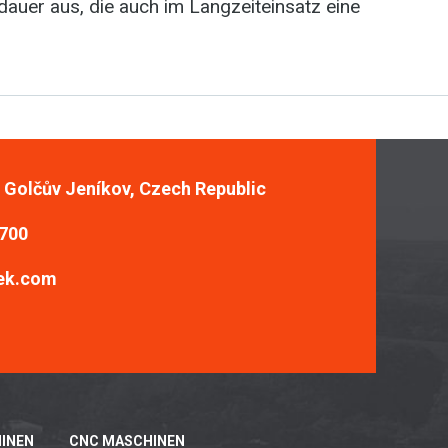
dauer aus, die auch im Langzeiteinsatz eine
, Golčův Jeníkov, Czech Republic
 700
ek.com
INEN
CNC MASCHINEN