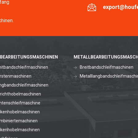
fang
export@houf
hinen.
BEARBEITUNGSMASCHINEN
METALLBEARBEITUNGSMASCH
eitbandschleifmaschinen
Breitbandschleifmaschinen
rstenmaschinen
Metalllangbandschleifmaschi
ngbandschleifmaschinen
richthobelmaschinen
ntenschleifmaschine
ckenhobelmaschinen
mbiniertemachinen
ckenhobelmaschinen