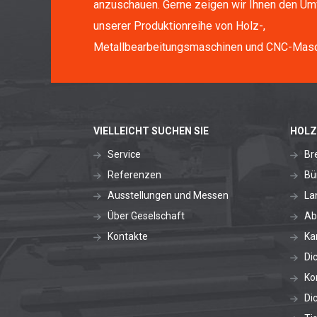
anzuschauen. Gerne zeigen wir Ihnen den Um
unserer Produktionreihe von Holz-,
Metallbearbeitungsmaschinen und CNC-Masc
VIELLEICHT SUCHEN SIE
HOLZ
Service
Br
Referenzen
Bü
Ausstellungen und Messen
La
Über Geselschaft
Ab
Kontakte
Ka
Di
Ko
Di