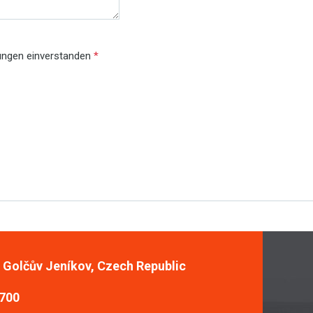
gungen einverstanden
*
, Golčův Jeníkov, Czech Republic
 700