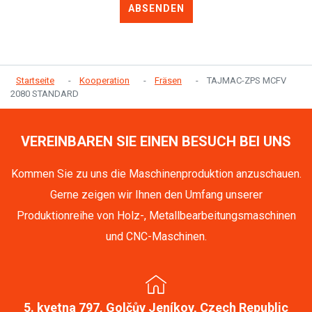
ABSENDEN
Startseite
Kooperation
Fräsen
TAJMAC-ZPS MCFV
2080 STANDARD
VEREINBAREN SIE EINEN BESUCH BEI UNS
Kommen Sie zu uns die Maschinenproduktion anzuschauen.
Gerne zeigen wir Ihnen den Umfang unserer
Produktionreihe von Holz-, Metallbearbeitungsmaschinen
und CNC-Maschinen.
5. kvetna 797, Golčův Jeníkov, Czech Republic