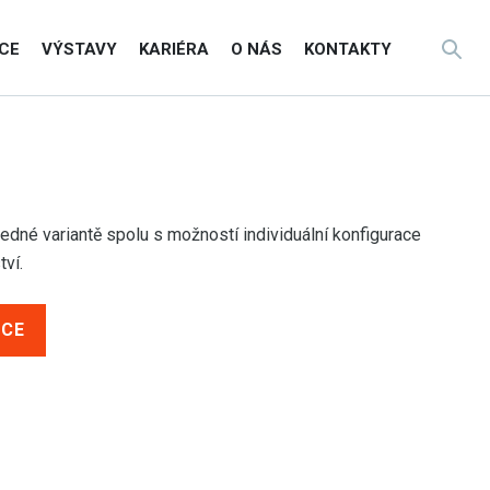
CE
VÝSTAVY
KARIÉRA
O NÁS
KONTAKTY
jedné variantě spolu s možností individuální konfigurace
tví.
ACE