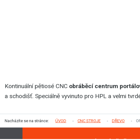
Kontinuální pětiosé CNC
obráběcí centrum portálo
a schodišť. Speciálně vyvinuto pro HPL a velmi tvrd
Nacházíte se na stránce:
ÚVOD
CNC STROJE
DŘEVO
O