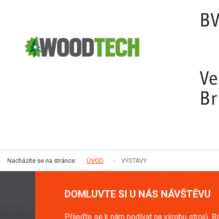
Nacházíte se na stránce:
ÚVOD
VÝSTAVY
DOMLUVTE SI U NÁS NÁVŠTĚVU
Přijeďte se k nám podívat na výrobu strojů. R