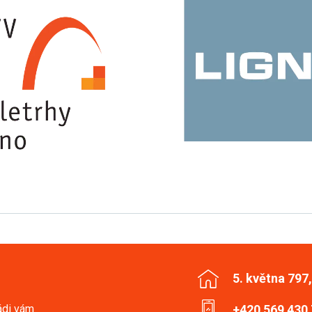
5. května 797
ádi vám
+420 569 430