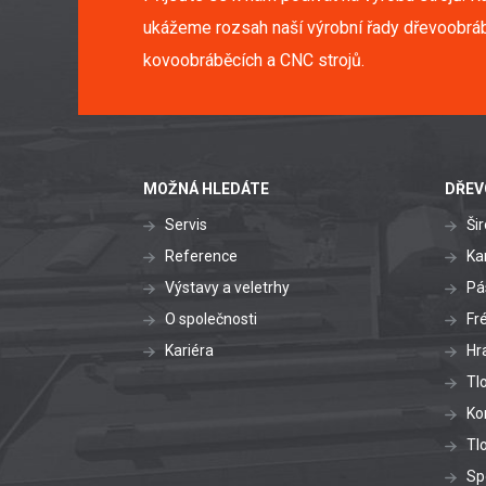
ukážeme rozsah naší výrobní řady dřevoobráb
kovoobráběcích a CNC strojů.
MOŽNÁ HLEDÁTE
DŘEV
Servis
Ši
Reference
Ka
Výstavy a veletrhy
Pá
O společnosti
Fr
Kariéra
Hr
Tl
Ko
Tl
Sp