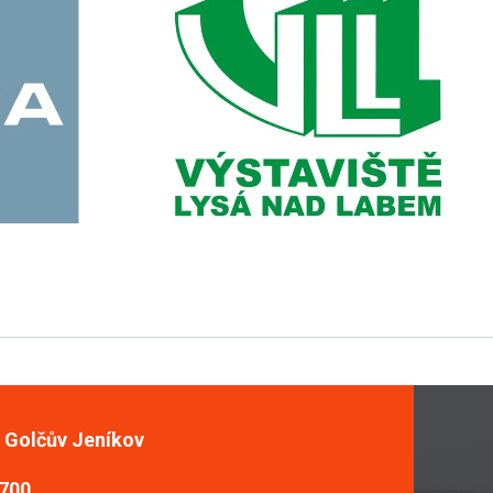
, Golčův Jeníkov
 700