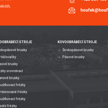
ěcích,
houfek@houf
OOBRÁBĚCÍ STROJE
KOVOOBRÁBĚCÍ STROJE
rokopásové brusky
Širokopásové brusky
rtáčovačky
Pásové brusky
sové brusky
ézky srovnávací
anové brusky
oušťkovací frézky
mbinované frézky
oušťkovací frézky
odní frézky