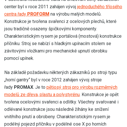
center byl v roce 2011 zahájen vývoj
jednoduchého tříosého
centra řady
PROFORM
na výrobu malých modelů.
Konstrukce je tvořena svařenci z ocelových plechů, které
jsou tradičně osazeny špičkovými komponenty.
Charakteristickým rysem je portálová (mostová) konstrukce
příčníku. Stroj se nabízí s hladkým upínacím stolem se
závitovými vložkami pro mechanické upnutí obrobku
pomocí upínek.
Na základě požadavku některých zákazníků po stroji typu
„horní gantry“ byl v roce 2012 zahájen vývoj stroje
řady
PROMAX
. Je to
pětiosý stroj pro výrobu rozměrných
modelů ze dřeva, plastu a polystyrénu
. Konstrukce je opět
tvořena ocelovými svařenci a odlitky. Všechny svařované i
odlévané konstrukce jsou následně žíhány ke snížení
vnitřního pnutí a obrobeny. Charakteristickým rysem je
podélný pojezd příčníku v podélné ose X po horních