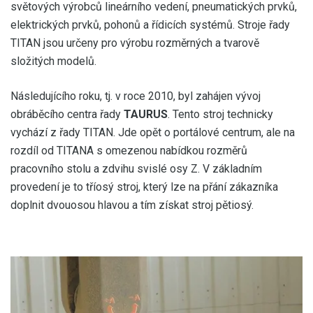
světových výrobců lineárního vedení, pneumatických prvků,
elektrických prvků, pohonů a řídicích systémů. Stroje řady
TITAN jsou určeny pro výrobu rozměrných a tvarově
složitých modelů.
Následujícího roku, tj. v roce 2010, byl zahájen vývoj
obráběcího centra řady
TAURUS
. Tento stroj technicky
vychází z řady TITAN. Jde opět o portálové centrum, ale na
rozdíl od TITANA s omezenou nabídkou rozměrů
pracovního stolu a zdvihu svislé osy Z. V základním
provedení je to tříosý stroj, který lze na přání zákazníka
doplnit dvouosou hlavou a tím získat stroj pětiosý.