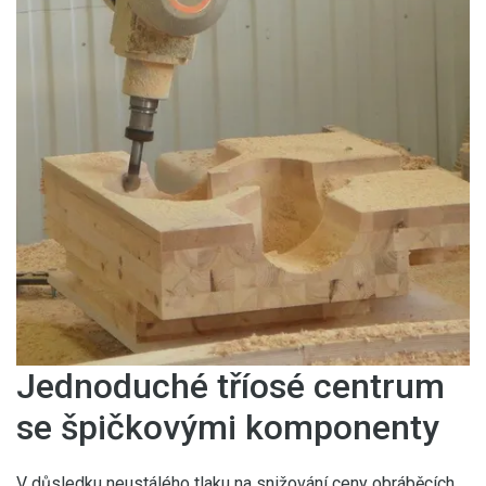
Jednoduché tříosé centrum
se špičkovými komponenty
V důsledku neustálého tlaku na snižování ceny obráběcích