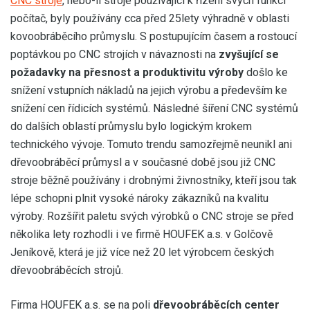
CNC stroje
, nebo-li stroje používající k řízení svých funkcí
počítač, byly používány cca před 25lety výhradně v oblasti
kovoobráběcího průmyslu. S postupujícím časem a rostoucí
poptávkou po CNC strojích v návaznosti na
zvyšující se
požadavky na přesnost a produktivitu výroby
došlo ke
snížení vstupních nákladů na jejich výrobu a především ke
snížení cen řídicích systémů. Následné šíření CNC systémů
do dalších oblastí průmyslu bylo logickým krokem
technického vývoje. Tomuto trendu samozřejmě neunikl ani
dřevoobráběcí průmysl a v současné době jsou již CNC
stroje běžně používány i drobnými živnostníky, kteří jsou tak
lépe schopni plnit vysoké nároky zákazníků na kvalitu
výroby. Rozšířit paletu svých výrobků o CNC stroje se před
několika lety rozhodli i ve firmě HOUFEK a.s. v Golčově
Jeníkově, která je již více než 20 let výrobcem českých
dřevoobráběcích strojů.
Firma HOUFEK a.s. se na poli
dřevoobráběcích center