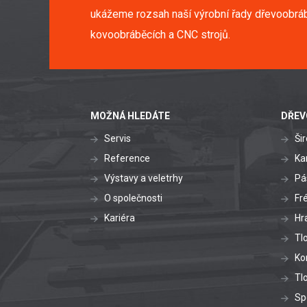
ukážeme rozsah naší výrobní řady dřevoobráb
kovoobráběcích a CNC strojů.
MOŽNÁ HLEDÁTE
DŘEV
Servis
Ši
Reference
Ka
Výstavy a veletrhy
Pá
O společnosti
Fr
Kariéra
Hr
Tl
Ko
Tl
Sp