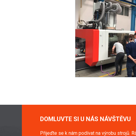
DOMLUVTE SI U NÁS NÁVŠTĚVU
Přijeďte se k nám podívat na výrobu strojů. R