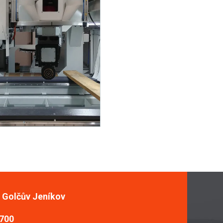
, Golčův Jeníkov
 700