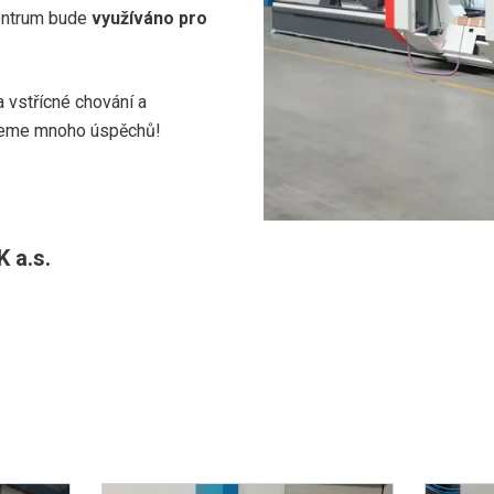
entrum bude
využíváno pro
 vstřícné chování a
řejeme mnoho úspěchů!
 a.s.