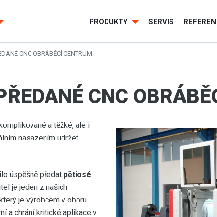
PRODUKTY
SERVIS
REFEREN
EDANÉ CNC OBRÁBĚCÍ CENTRUM
 PŘEDANÉ CNC OBRÁBĚ
komplikované a těžké, ale i
álním nasazením udržet
řilo úspěšně předat
pětiosé
tel je jeden z našich
 který je výrobcem v oboru
í a chrání kritické aplikace v