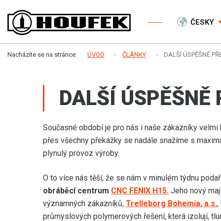
ČESKY
Nacházíte se na stránce:
ÚVOD
ČLÁNKY
DALŠÍ ÚSPĚŠNĚ PŘ
DALŠÍ ÚSPĚŠNĚ
Současné období je pro nás i naše zákazníky velmi 
přes všechny překážky se nadále snažíme s maxim
plynulý provoz výroby.
O to více nás těší, že se nám v minulém týdnu poda
obráběcí centrum
CNC FENIX H15.
Jeho nový maji
významných zákazníků,
Trelleborg Bohemia, a.s.
,
průmyslových polymerových řešení, která izolují, tlum