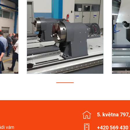
5. května 797
ádi vám
+420 569 430