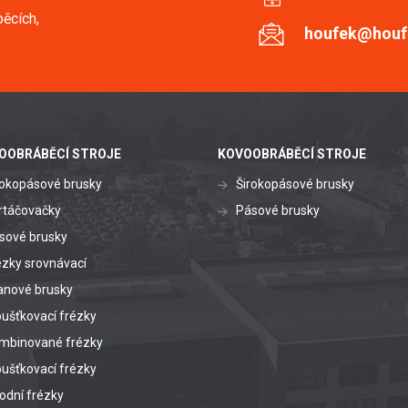
ěcích,
houfek@houf
OOBRÁBĚCÍ STROJE
KOVOOBRÁBĚCÍ STROJE
rokopásové brusky
Širokopásové brusky
rtáčovačky
Pásové brusky
sové brusky
ézky srovnávací
anové brusky
oušťkovací frézky
mbinované frézky
oušťkovací frézky
odní frézky