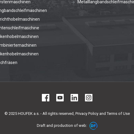
rstenmaschinen
Metalllangbandschleifmaschi
ngbandschleifmaschinen
richthobelmaschinen
ntenschleifmaschine
ckenhobelmaschinen
mbiniertemachinen
ckenhobelmaschinen
schfräsen
© 2025 HOUFEK a.s. - All rights reserved,
Privacy Policy and Terms of Use
Draft and production of web: