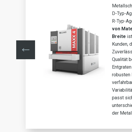
wei
Metallsch
inem
D-Typ-Ag
fen
R-Typ-Ag
mm
von Mate
für
Breite
ist
Kunden, d
Zuverläss
Qualität 
r
Entgraten
robusten
verfahrba
ate
Variabilit
passt sic
 in
unterschi
der Metal