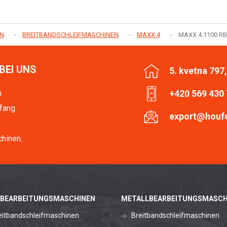
EN
BREITBANDSCHLEIFMASCHINEN
MAXX 4
MAXX 4 1100 RB
BEI UNS
5. kvetna 797
n
+420 569 430
fang
export@houf
hinen.
BEARBEITUNGSMASCHINEN
METALLBEARBEITUNGSMASCH
eitbandschleifmaschinen
Breitbandschleifmaschinen