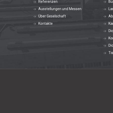
Referenzen
Bü
Ausstellungen und Messen
La
Über Geselschaft
Ab
Kontakte
Ka
Di
Ko
Di
Ti