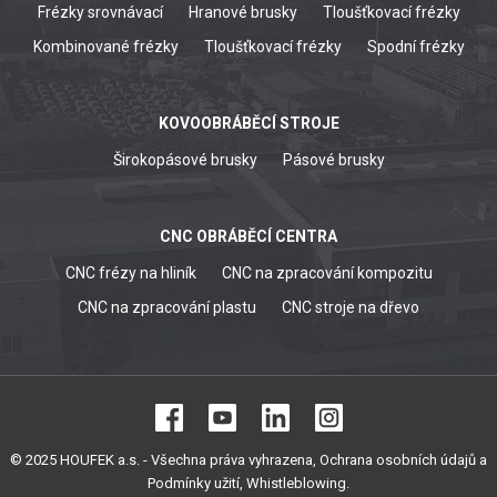
Frézky srovnávací
Hranové brusky
Tloušťkovací frézky
Kombinované frézky
Tloušťkovací frézky
Spodní frézky
KOVOOBRÁBĚCÍ STROJE
Širokopásové brusky
Pásové brusky
CNC OBRÁBĚCÍ CENTRA
CNC frézy na hliník
CNC na zpracování kompozitu
CNC na zpracování plastu
CNC stroje na dřevo
© 2025 HOUFEK a.s. - Všechna práva vyhrazena,
Ochrana osobních údajů a
Podmínky užití
,
Whistleblowing
.