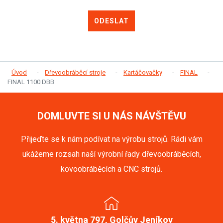
ODESLAT
Úvod
Dřevoobráběcí stroje
Kartáčovačky
FINAL
FINAL 1100 DBB
DOMLUVTE SI U NÁS NÁVŠTĚVU
Přijeďte se k nám podívat na výrobu strojů. Rádi vám
ukážeme rozsah naší výrobní řady dřevoobráběcích,
kovoobráběcích a CNC strojů.
5. května 797, Golčův Jeníkov