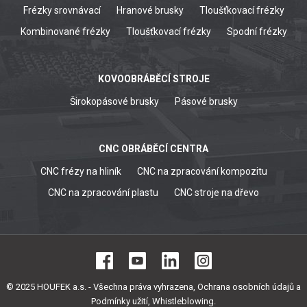
Frézky srovnávací
Hranové brusky
Tloušťkovací frézky
Kombinované frézky
Tloušťkovací frézky
Spodní frézky
KOVOOBRÁBĚCÍ STROJE
Širokopásové brusky
Pásové brusky
CNC OBRÁBĚCÍ CENTRA
CNC frézy na hliník
CNC na zpracování kompozitu
CNC na zpracování plastu
CNC stroje na dřevo
© 2025 HOUFEK a.s. - Všechna práva vyhrazena,
Ochrana osobních údajů a
Podmínky užití
,
Whistleblowing
.