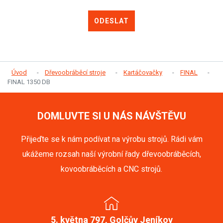
ODESLAT
Úvod
Dřevoobráběcí stroje
Kartáčovačky
FINAL
FINAL 1350 DB
DOMLUVTE SI U NÁS NÁVŠTĚVU
Přijeďte se k nám podívat na výrobu strojů. Rádi vám
ukážeme rozsah naší výrobní řady dřevoobráběcích,
kovoobráběcích a CNC strojů.
5. května 797, Golčův Jeníkov