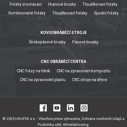
Frézky srovnávací
Hranové brusky
Tloušťkovací frézky
Kombinované frézky
Tloušťkovací frézky
Spodní frézky
KOVOOBRÁBĚCÍ STROJE
Širokopásové brusky
Pásové brusky
CNC OBRÁBĚCÍ CENTRA
CNC frézy na hliník
CNC na zpracování kompozitu
CNC na zpracování plastu
CNC stroje na dřevo
© 2025 HOUFEK a.s. - Všechna práva vyhrazena,
Ochrana osobních údajů a
Podmínky užití
,
Whistleblowing
.