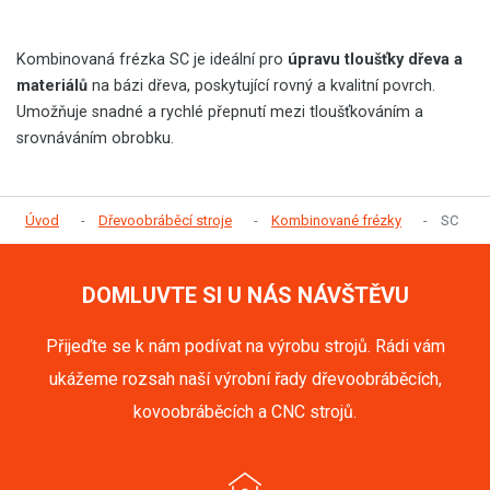
Kombinovaná frézka SC je ideální pro
úpravu tloušťky dřeva a
materiálů
na bázi dřeva, poskytující rovný a kvalitní povrch.
Umožňuje snadné a rychlé přepnutí mezi tloušťkováním a
srovnáváním obrobku.
Úvod
Dřevoobráběcí stroje
Kombinované frézky
SC
DOMLUVTE SI U NÁS NÁVŠTĚVU
Přijeďte se k nám podívat na výrobu strojů. Rádi vám
ukážeme rozsah naší výrobní řady dřevoobráběcích,
kovoobráběcích a CNC strojů.