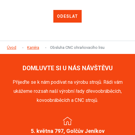
ODESLAT
Úvod
Kariéra
Obsluha CNC ohraňovacího lisu
DOMLUVTE SI U NÁS NÁVŠTĚVU
Přijeďte se k nám podívat na výrobu strojů. Rádi vám
ukážeme rozsah naší výrobní řady dřevoobráběcích,
kovoobráběcích a CNC strojů.
5. května 797, Golčův Jeníkov