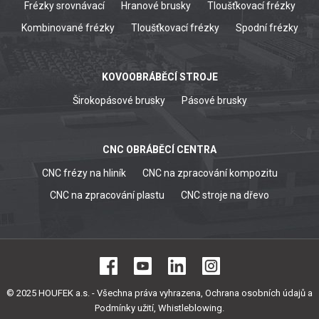
Frézky srovnávací
Hranové brusky
Tloušťkovací frézky
Kombinované frézky
Tloušťkovací frézky
Spodní frézky
KOVOOBRÁBĚCÍ STROJE
Širokopásové brusky
Pásové brusky
CNC OBRÁBĚCÍ CENTRA
CNC frézy na hliník
CNC na zpracování kompozitu
CNC na zpracování plastu
CNC stroje na dřevo
© 2025 HOUFEK a.s. - Všechna práva vyhrazena,
Ochrana osobních údajů a
Podmínky užití
,
Whistleblowing
.