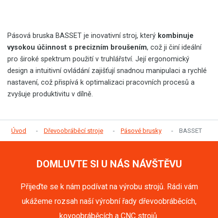
Pásová bruska BASSET je inovativní stroj, který
kombinuje
vysokou účinnost s precizním broušením
, což ji činí ideální
pro široké spektrum použití v truhlářství. Její ergonomický
design a intuitivní ovládání zajišťují snadnou manipulaci a rychlé
nastavení, což přispívá k optimalizaci pracovních procesů a
zvyšuje produktivitu v dílně.
Úvod
Dřevoobráběcí stroje
Pásové brusky
BASSET
DOMLUVTE SI U NÁS NÁVŠTĚVU
Přijeďte se k nám podívat na výrobu strojů. Rádi vám
ukážeme rozsah naší výrobní řady dřevoobráběcích,
kovoobráběcích a CNC strojů.