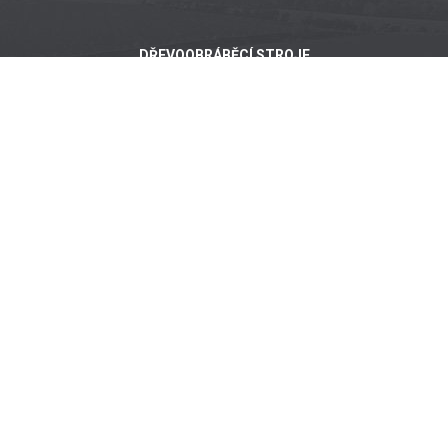
DŘEVOOBRÁBĚCÍ STROJE
Širokopásové brusky
Kartáčovačky
Pásové brusky
Frézky srovnávací
Hranové brusky
Tloušťkovací frézky
Kombinované frézky
Tloušťkovací frézky
Spodní frézky
KOVOOBRÁBĚCÍ STROJE
Širokopásové brusky
Pásové brusky
CNC OBRÁBĚCÍ CENTRA
CNC frézy na hliník
CNC na zpracování kompozitu
CNC na zpracování plastu
CNC stroje na dřevo