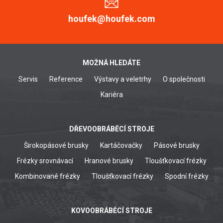
houfek@houfek.com
MOŽNÁ HLEDÁTE
Servis
Reference
Výstavy a veletrhy
O společnosti
Kariéra
DŘEVOOBRÁBĚCÍ STROJE
Širokopásové brusky
Kartáčovačky
Pásové brusky
Frézky srovnávací
Hranové brusky
Tloušťkovací frézky
Kombinované frézky
Tloušťkovací frézky
Spodní frézky
KOVOOBRÁBĚCÍ STROJE