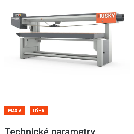
MASIV
DÝHA
Technické parametry