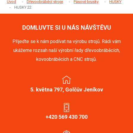
Úvod
Dřevoobráběcí stroje
Pásové brusky
HUSKY
HUSKY 22
DOMLUVTE SI U NÁS NÁVŠTĚVU
Přijeďte se k nám podívat na výrobu strojů. Rádi vám
ukážeme rozsah naší výrobní řady dřevoobráběcích,
kovoobráběcích a CNC strojů.
5. května 797, Golčův Jeníkov
+420 569 430 700