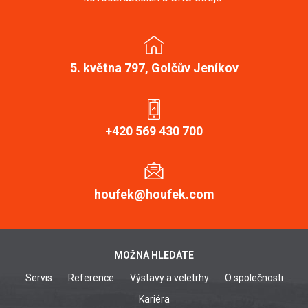
5. května 797, Golčův Jeníkov
+420 569 430 700
houfek@houfek.com
MOŽNÁ HLEDÁTE
Servis
Reference
Výstavy a veletrhy
O společnosti
Kariéra