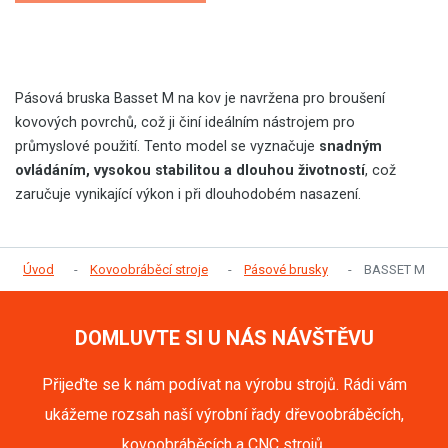
Pásová bruska Basset M na kov je navržena pro broušení
kovových povrchů, což ji činí ideálním nástrojem pro
průmyslové použití. Tento model se vyznačuje
snadným
ovládáním, vysokou stabilitou a dlouhou životností
, což
zaručuje vynikající výkon i při dlouhodobém nasazení.
Úvod
Kovoobráběcí stroje
Pásové brusky
BASSET M
DOMLUVTE SI U NÁS NÁVŠTĚVU
Přijeďte se k nám podívat na výrobu strojů. Rádi vám
ukážeme rozsah naší výrobní řady dřevoobráběcích,
kovoobráběcích a CNC strojů.