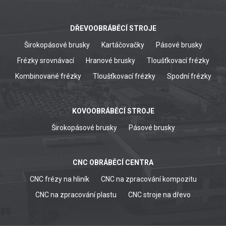
DŘEVOOBRÁBĚCÍ STROJE
Širokopásové brusky
Kartáčovačky
Pásové brusky
Frézky srovnávací
Hranové brusky
Tloušťkovací frézky
Kombinované frézky
Tloušťkovací frézky
Spodní frézky
KOVOOBRÁBĚCÍ STROJE
Širokopásové brusky
Pásové brusky
CNC OBRÁBĚCÍ CENTRA
CNC frézy na hliník
CNC na zpracování kompozitu
CNC na zpracování plastu
CNC stroje na dřevo