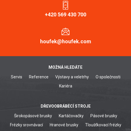
+420 569 430 700
houfek@houfek.com
MOŽNÁ HLEDÁTE
Servis
Reference
Výstavy a veletrhy
O společnosti
Kariéra
DŘEVOOBRÁBĚCÍ STROJE
Širokopásové brusky
Kartáčovačky
Pásové brusky
Frézky srovnávací
Hranové brusky
Tloušťkovací frézky