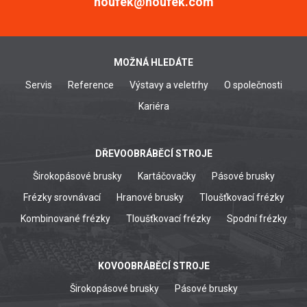
houfek@houfek.com
MOŽNÁ HLEDÁTE
Servis
Reference
Výstavy a veletrhy
O společnosti
Kariéra
DŘEVOOBRÁBĚCÍ STROJE
Širokopásové brusky
Kartáčovačky
Pásové brusky
Frézky srovnávací
Hranové brusky
Tloušťkovací frézky
Kombinované frézky
Tloušťkovací frézky
Spodní frézky
KOVOOBRÁBĚCÍ STROJE
Širokopásové brusky
Pásové brusky