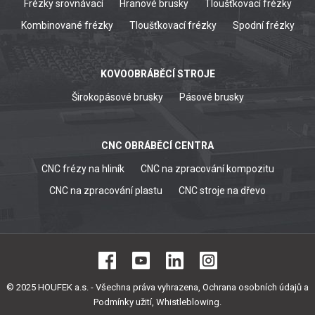
Frézky srovnávací
Hranové brusky
Tloušťkovací frézky
Kombinované frézky
Tloušťkovací frézky
Spodní frézky
KOVOOBRÁBĚCÍ STROJE
Širokopásové brusky
Pásové brusky
CNC OBRÁBĚCÍ CENTRA
CNC frézy na hliník
CNC na zpracování kompozitu
CNC na zpracování plastu
CNC stroje na dřevo
© 2025 HOUFEK a.s. - Všechna práva vyhrazena,
Ochrana osobních údajů a
Podmínky užití
,
Whistleblowing
.