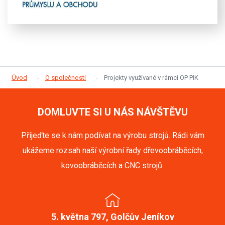
Úvod
O společnosti
Projekty využívané v rámci OP PIK
DOMLUVTE SI U NÁS NÁVŠTĚVU
Přijeďte se k nám podívat na výrobu strojů. Rádi vám
ukážeme rozsah naší výrobní řady dřevoobráběcích,
kovoobráběcích a CNC strojů.
5. května 797, Golčův Jeníkov