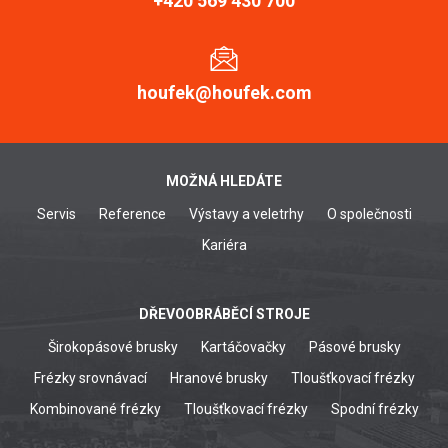
+420 569 430 700
houfek@houfek.com
MOŽNÁ HLEDÁTE
Servis
Reference
Výstavy a veletrhy
O společnosti
Kariéra
DŘEVOOBRÁBĚCÍ STROJE
Širokopásové brusky
Kartáčovačky
Pásové brusky
Frézky srovnávací
Hranové brusky
Tloušťkovací frézky
Kombinované frézky
Tloušťkovací frézky
Spodní frézky