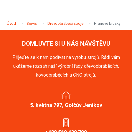
Úvod
Servis
Dřevoobráběcí stroje
Hranové brusky
DOMLUVTE SI U NÁS NÁVŠTĚVU
Přijeďte se k nám podívat na výrobu strojů. Rádi vám
ukážeme rozsah naší výrobní řady dřevoobráběcích,
kovoobráběcích a CNC strojů.
5. května 797, Golčův Jeníkov