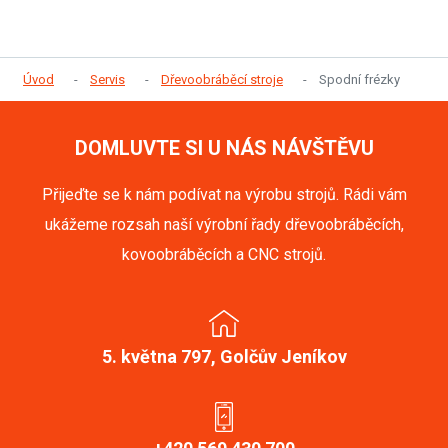
Úvod
Servis
Dřevoobráběcí stroje
Spodní frézky
DOMLUVTE SI U NÁS NÁVŠTĚVU
Přijeďte se k nám podívat na výrobu strojů. Rádi vám
ukážeme rozsah naší výrobní řady dřevoobráběcích,
kovoobráběcích a CNC strojů.
5. května 797, Golčův Jeníkov