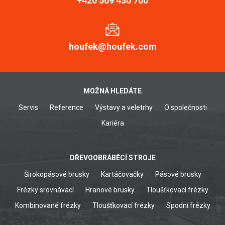
+420 569 430 700
houfek@houfek.com
MOŽNÁ HLEDÁTE
Servis
Reference
Výstavy a veletrhy
O společnosti
Kariéra
DŘEVOOBRÁBĚCÍ STROJE
Širokopásové brusky
Kartáčovačky
Pásové brusky
Frézky srovnávací
Hranové brusky
Tloušťkovací frézky
Kombinované frézky
Tloušťkovací frézky
Spodní frézky