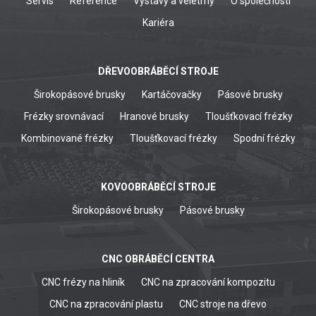
Servis
Reference
Výstavy a veletrhy
O společnosti
Kariéra
DŘEVOOBRÁBĚCÍ STROJE
Širokopásové brusky
Kartáčovačky
Pásové brusky
Frézky srovnávací
Hranové brusky
Tloušťkovací frézky
Kombinované frézky
Tloušťkovací frézky
Spodní frézky
KOVOOBRÁBĚCÍ STROJE
Širokopásové brusky
Pásové brusky
CNC OBRÁBĚCÍ CENTRA
CNC frézy na hliník
CNC na zpracování kompozitu
CNC na zpracování plastu
CNC stroje na dřevo