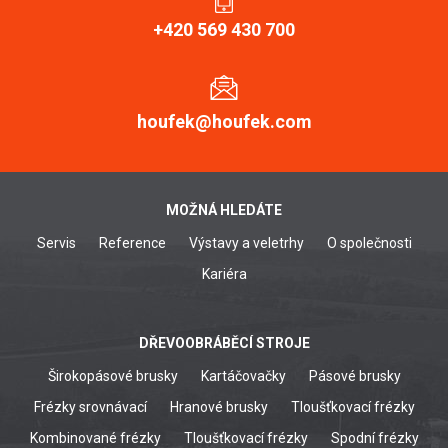
+420 569 430 700
houfek@houfek.com
MOŽNÁ HLEDÁTE
Servis
Reference
Výstavy a veletrhy
O společnosti
Kariéra
DŘEVOOBRÁBĚCÍ STROJE
Širokopásové brusky
Kartáčovačky
Pásové brusky
Frézky srovnávací
Hranové brusky
Tloušťkovací frézky
Kombinované frézky
Tloušťkovací frézky
Spodní frézky