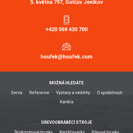
5. května 797, Golčův Jeníkov
+420 569 430 700
houfek@houfek.com
MOŽNÁ HLEDÁTE
Servis
Reference
Výstavy a veletrhy
O společnosti
Kariéra
DŘEVOOBRÁBĚCÍ STROJE
Širokopásové brusky
Kartáčovačky
Pásové brusky