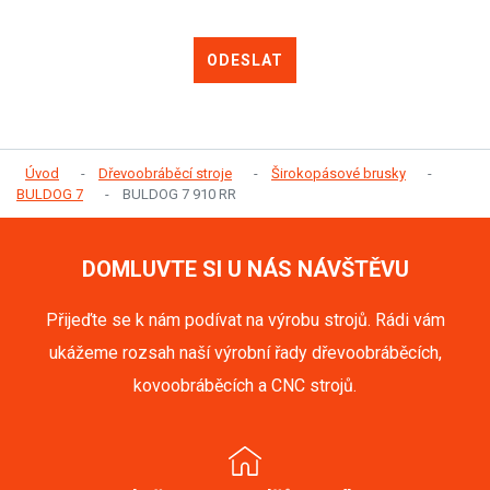
ODESLAT
Úvod
Dřevoobráběcí stroje
Širokopásové brusky
BULDOG 7
BULDOG 7 910 RR
DOMLUVTE SI U NÁS NÁVŠTĚVU
Přijeďte se k nám podívat na výrobu strojů. Rádi vám
ukážeme rozsah naší výrobní řady dřevoobráběcích,
kovoobráběcích a CNC strojů.