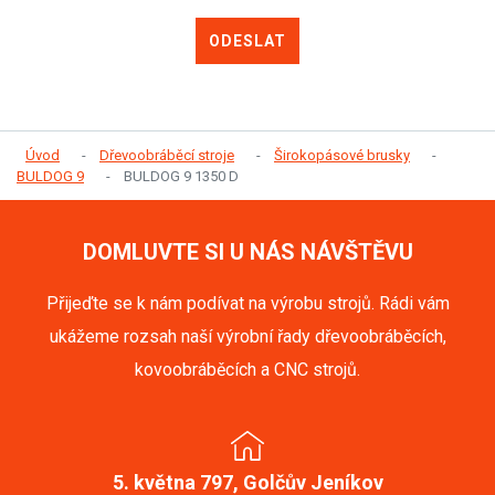
ODESLAT
Úvod
Dřevoobráběcí stroje
Širokopásové brusky
BULDOG 9
BULDOG 9 1350 D
DOMLUVTE SI U NÁS NÁVŠTĚVU
Přijeďte se k nám podívat na výrobu strojů. Rádi vám
ukážeme rozsah naší výrobní řady dřevoobráběcích,
kovoobráběcích a CNC strojů.
5. května 797, Golčův Jeníkov