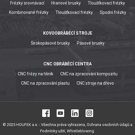
Frézky srovnávací
Hranové brusky
Tloušťkovací frézky
Kombinované frézky
Tloušťkovací frézky
Spodní frézky
KOVOOBRÁBĚCÍ STROJE
Širokopásové brusky
Pásové brusky
CNC OBRÁBĚCÍ CENTRA
CNC frézy na hliník
CNC na zpracování kompozitu
CNC na zpracování plastu
CNC stroje na dřevo
© 2025 HOUFEK a.s. - Všechna práva vyhrazena,
Ochrana osobních údajů a
Podmínky užití
,
Whistleblowing
.