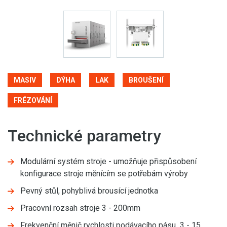
MASIV
DÝHA
LAK
BROUŠENÍ
FRÉZOVÁNÍ
Technické parametry
Modulární systém stroje - umožňuje přispůsobení
konfigurace stroje měnícím se potřebám výroby
Pevný stůl, pohyblivá brousící jednotka
Pracovní rozsah stroje 3 - 200mm
Frekvenční měnič rychlosti podávacího pásu 3 - 15