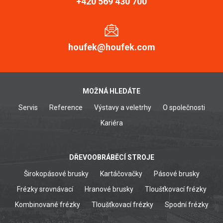
+420 569 430 700
houfek@houfek.com
MOŽNÁ HLEDÁTE
Servis
Reference
Výstavy a veletrhy
O společnosti
Kariéra
DŘEVOOBRÁBĚCÍ STROJE
Širokopásové brusky
Kartáčovačky
Pásové brusky
Frézky srovnávací
Hranové brusky
Tloušťkovací frézky
Kombinované frézky
Tloušťkovací frézky
Spodní frézky