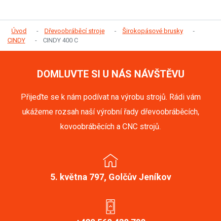
Úvod
Dřevoobráběcí stroje
Širokopásové brusky
CINDY
CINDY 400 C
DOMLUVTE SI U NÁS NÁVŠTĚVU
Přijeďte se k nám podívat na výrobu strojů. Rádi vám
ukážeme rozsah naší výrobní řady dřevoobráběcích,
kovoobráběcích a CNC strojů.
5. května 797, Golčův Jeníkov