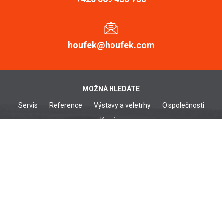
houfek@houfek.com
MOŽNÁ HLEDÁTE
Servis
Reference
Výstavy a veletrhy
O společnosti
Kariéra
DŘEVOOBRÁBĚCÍ STROJE
Širokopásové brusky
Kartáčovačky
Pásové brusky
Frézky srovnávací
Hranové brusky
Tloušťkovací frézky
Kombinované frézky
Tloušťkovací frézky
Spodní frézky