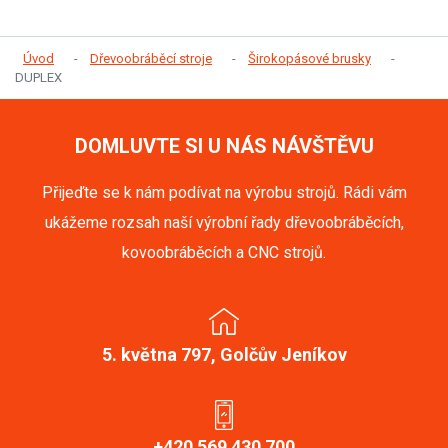
Úvod
Dřevoobráběcí stroje
Širokopásové brusky
DUPLEX
DOMLUVTE SI U NÁS NÁVŠTĚVU
Přijeďte se k nám podívat na výrobu strojů. Rádi vám
ukážeme rozsah naší výrobní řady dřevoobráběcích,
kovoobráběcích a CNC strojů.
5. května 797, Golčův Jeníkov
+420 569 430 700