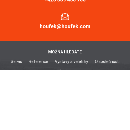
houfek@houfek.com
MOŽNÁ HLEDÁTE
Servis
Reference
Výstavy a veletrhy
O společnosti
Kariéra
DŘEVOOBRÁBĚCÍ STROJE
Širokopásové brusky
Kartáčovačky
Pásové brusky
Frézky srovnávací
Hranové brusky
Tloušťkovací frézky
Kombinované frézky
Tloušťkovací frézky
Spodní frézky