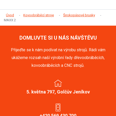
Úvod
Kovoobráběcí stroje
Širokopásové brusky
MAXX 2
DOMLUVTE SI U NÁS NÁVŠTĚVU
Přijeďte se k nám podívat na výrobu strojů. Rádi vám
ukážeme rozsah naší výrobní řady dřevoobráběcích,
kovoobráběcích a CNC strojů.
5. května 797, Golčův Jeníkov
+420 569 430 700