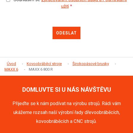
užití
*
ODESLAT
Úvod
Kovoobráběcí stroje
Širokopásové brusky
MAXX 6
MAXX 6 800 R
DOMLUVTE SI U NÁS NÁVŠTĚVU
Přijeďte se k nám podívat na výrobu strojů. Rádi vám
ukážeme rozsah naší výrobní řady dřevoobráběcích,
kovoobráběcích a CNC strojů.