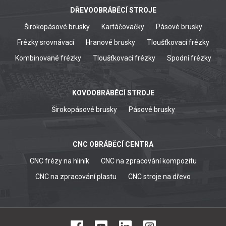
DŘEVOOBRÁBĚCÍ STROJE
Širokopásové brusky
Kartáčovačky
Pásové brusky
Frézky srovnávací
Hranové brusky
Tloušťkovací frézky
Kombinované frézky
Tloušťkovací frézky
Spodní frézky
KOVOOBRÁBĚCÍ STROJE
Širokopásové brusky
Pásové brusky
CNC OBRÁBĚCÍ CENTRA
CNC frézy na hliník
CNC na zpracování kompozitu
CNC na zpracování plastu
CNC stroje na dřevo