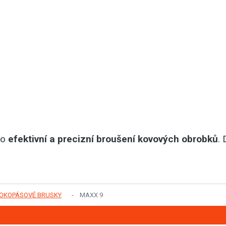
ro
efektivní a precizní broušení kovových obrobků
.
ROKOPÁSOVÉ BRUSKY
MAXX 9