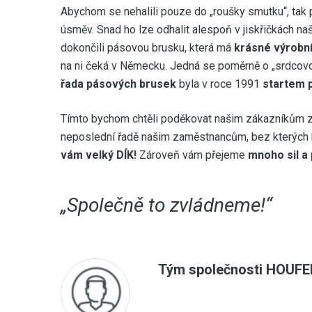
Abychom se nehalili pouze do „roušky smutku“, tak 
úsměv. Snad ho lze odhalit alespoň v jiskřičkách na
dokončili pásovou brusku, která má
krásné výrobní
na ni čeká v Německu. Jedná se poměrně o „srdcovou 
řada pásových brusek
byla v roce 1991
startem 
Tímto bychom chtěli poděkovat našim zákazníkům za
neposlední řadě našim zaměstnancům, bez kterých
vám velký DÍK!
Zároveň vám přejeme
mnoho sil a
„Společně to zvládneme!“
Tým společnosti HOUFEK