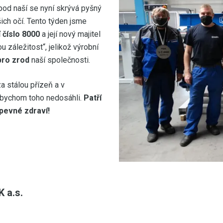
pod naší se nyní skrývá pyšný
šich očí. Tento týden jsme
 číslo 8000
a její nový majitel
záležitost“, jelikož výrobní
pro zrod
naší společnosti.
 stálou přízeň a v
 bychom toho nedosáhli.
Patří
 pevné zdraví!
 a.s.