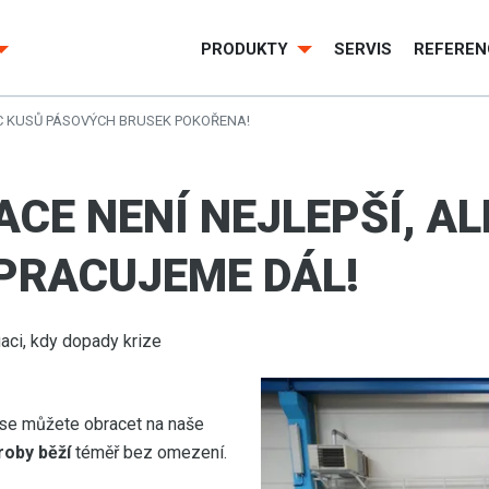
PRODUKTY
SERVIS
REFEREN
ÍC KUSŮ PÁSOVÝCH BRUSEK POKOŘENA!
CE NENÍ NEJLEPŠÍ, AL
PRACUJEME DÁL!
aci, kdy dopady krize
e se můžete obracet na naše
roby běží
téměř bez omezení.