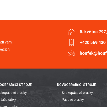
5. května 797
ádi vám
+420 569 430
ěcích,
houfek@houf
OOBRÁBĚCÍ STROJE
KOVOOBRÁBĚCÍ STROJE
rokopásové brusky
Širokopásové brusky
rtáčovačky
Pásové brusky
sové brusky