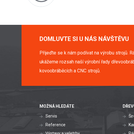
DOMLUVTE SI U NÁS NÁVŠTĚVU
Přijeďte se k nám podívat na výrobu strojů. R
ukážeme rozsah naší výrobní řady dřevoobráb
kovoobráběcích a CNC strojů.
MOŽNÁ HLEDÁTE
DŘEV
Servis
Ši
Reference
Ka
Výstavy a veletrhy
Pá