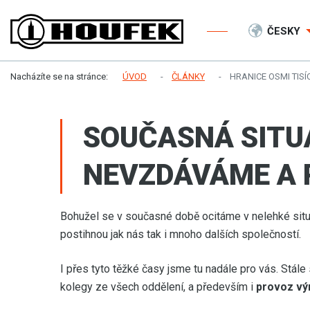
ČESKY
Nacházíte se na stránce:
ÚVOD
ČLÁNKY
HRANICE OSMI TIS
SOUČASNÁ SITUA
NEVZDÁVÁME A 
Bohužel se v současné době ocitáme v nelehké situ
postihnou jak nás tak i mnoho dalších společností.
I přes tyto těžké časy jsme tu nadále pro vás. Stál
kolegy ze všech oddělení, a především i
provoz vý