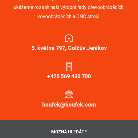
ukážeme rozsah naší výrobní řady dřevoobráběcích,
kovoobráběcích a CNC strojů.
5. května 797, Golčův Jeníkov
+420 569 430 700
houfek@houfek.com
MOŽNÁ HLEDÁTE