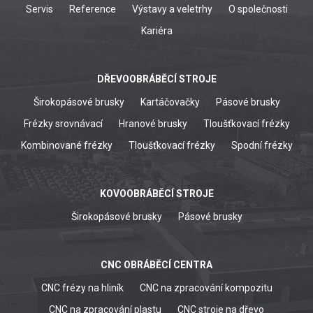
Servis
Reference
Výstavy a veletrhy
O společnosti
Kariéra
DŘEVOOBRÁBĚCÍ STROJE
Širokopásové brusky
Kartáčovačky
Pásové brusky
Frézky srovnávací
Hranové brusky
Tloušťkovací frézky
Kombinované frézky
Tloušťkovací frézky
Spodní frézky
KOVOOBRÁBĚCÍ STROJE
Širokopásové brusky
Pásové brusky
CNC OBRÁBĚCÍ CENTRA
CNC frézy na hliník
CNC na zpracování kompozitu
CNC na zpracování plastu
CNC stroje na dřevo