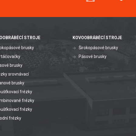
OOBRÁBĚCÍ STROJE
KOVOOBRÁBĚCÍ STROJE
rokopásové brusky
Širokopásové brusky
rtáčovačky
Pásové brusky
sové brusky
ézky srovnávací
anové brusky
oušťkovací frézky
mbinované frézky
oušťkovací frézky
odní frézky