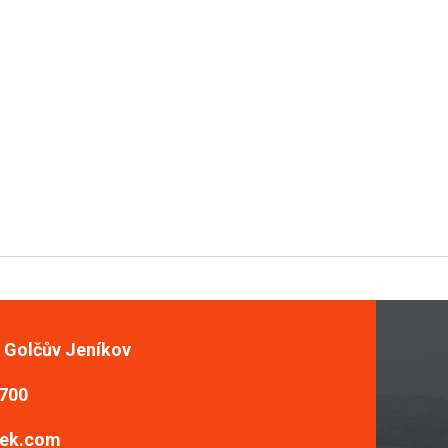
, Golčův Jeníkov
 700
ek.com