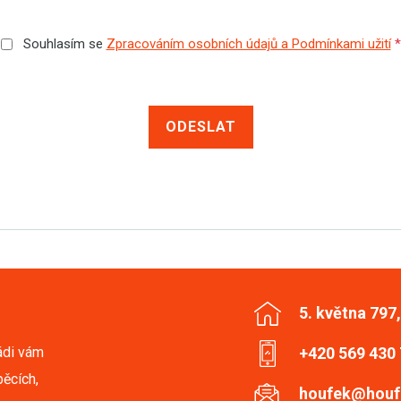
Souhlasím se
Zpracováním osobních údajů a Podmínkami užití
*
ODESLAT
5. května 797
ádi vám
+420 569 430
ěcích,
houfek@houf