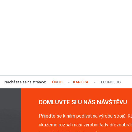
Nacházíte se na stránce:
ÚVOD
KARIÉRA
TECHNOLOG
DOMLUVTE SI U NÁS NÁVŠTĚVU
Přijeďte se k nám podívat na výrobu strojů. R
ukážeme rozsah naší výrobní řady dřevoobráb