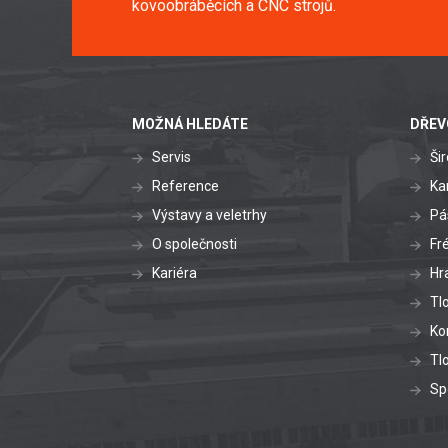
kovoobráběcích a CNC strojů.
MOŽNÁ HLEDÁTE
DŘEV
Servis
Ši
Reference
Ka
Výstavy a veletrhy
Pá
O společnosti
Fr
Kariéra
Hr
Tl
Ko
Tl
Sp