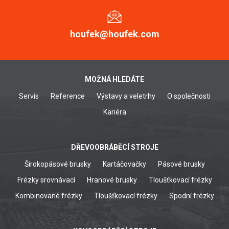
houfek@houfek.com
MOŽNÁ HLEDÁTE
Servis
Reference
Výstavy a veletrhy
O společnosti
Kariéra
DŘEVOOBRÁBĚCÍ STROJE
Širokopásové brusky
Kartáčovačky
Pásové brusky
Frézky srovnávací
Hranové brusky
Tloušťkovací frézky
Kombinované frézky
Tloušťkovací frézky
Spodní frézky