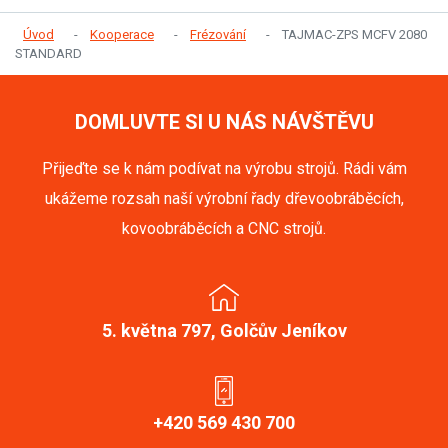
Úvod
Kooperace
Frézování
TAJMAC-ZPS MCFV 2080
STANDARD
DOMLUVTE SI U NÁS NÁVŠTĚVU
Přijeďte se k nám podívat na výrobu strojů. Rádi vám
ukážeme rozsah naší výrobní řady dřevoobráběcích,
kovoobráběcích a CNC strojů.
5. května 797, Golčův Jeníkov
+420 569 430 700