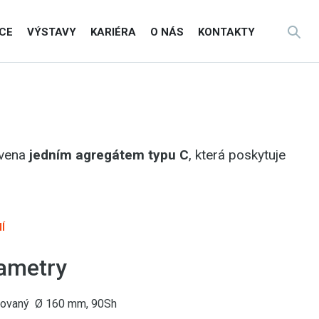
CE
VÝSTAVY
KARIÉRA
O NÁS
KONTAKTY
avena
jedním agregátem typu C
, která poskytuje
Í
ametry
movaný Ø 160 mm, 90Sh