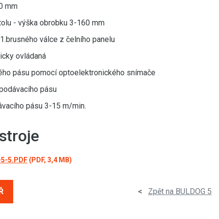
00 mm
tolu - výška obrobku 3-160 mm
1.brusného válce z čelního panelu
icky ovládaná
ného pásu pomocí optoelektronického snímače
 podávacího pásu
dávacího pásu 3-15 m/min.
troje
-5-5.PDF
(PDF, 3,4 MB)
Ř
<
Zpět na BULDOG 5