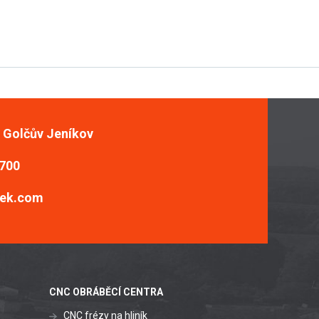
, Golčův Jeníkov
 700
ek.com
CNC OBRÁBĚCÍ CENTRA
CNC frézy na hliník