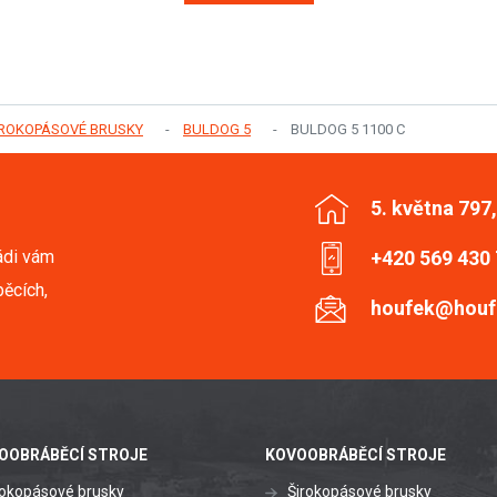
IROKOPÁSOVÉ BRUSKY
BULDOG 5
BULDOG 5 1100 C
5. května 797
ádi vám
+420 569 430
ěcích,
houfek@houf
OOBRÁBĚCÍ STROJE
KOVOOBRÁBĚCÍ STROJE
rokopásové brusky
Širokopásové brusky