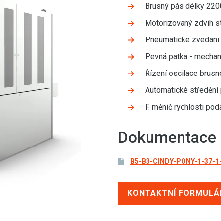
Brusný pás délky 22
Motorizovaný zdvih s
Pneumatické zvedání 
Pevná patka - mechan
Řízení oscilace brus
Automatické středění
F. měnič rychlosti po
Dokumentace s
B5-B3-CINDY-PONY-1-37-1
KONTAKTNÍ FORMULÁ