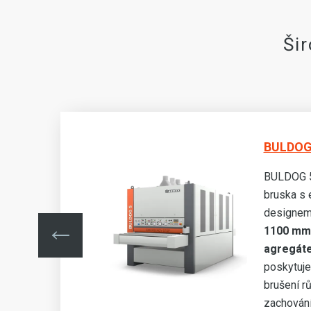
Ši
BULDOG 
nná
BULDOG 5
bruska s
y
designe
i
1100 mm
agregáte
poskytuje
brušení r
zachování