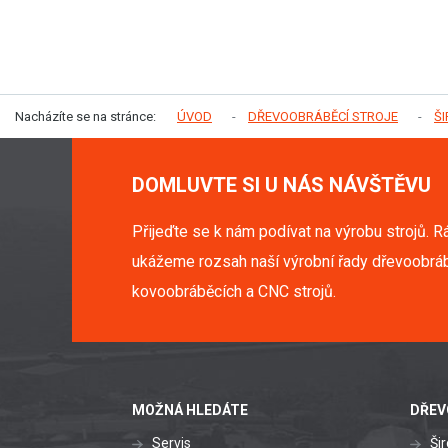
Nacházíte se na stránce:
ÚVOD
DŘEVOOBRÁBĚCÍ STROJE
Š
DOMLUVTE SI U NÁS NÁVŠTĚVU
Přijeďte se k nám podívat na výrobu strojů. R
ukážeme rozsah naší výrobní řady dřevoobráb
kovoobráběcích a CNC strojů.
MOŽNÁ HLEDÁTE
DŘEV
Servis
Ši