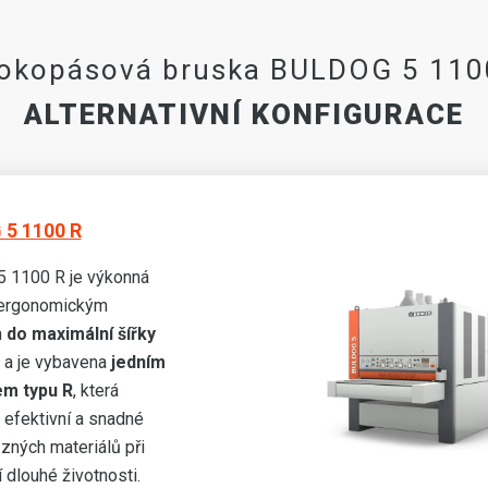
rokopásová bruska BULDOG 5 110
ALTERNATIVNÍ KONFIGURACE
5 1100 R
 1100 R je výkonná
 ergonomickým
m
do maximální šířky
a je vybavena
jedním
m typu R
, která
 efektivní a snadné
ůzných materiálů při
 dlouhé životnosti.