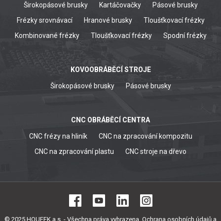
Širokopásové brusky
Kartáčovačky
Pásové brusky
Frézky srovnávací
Hranové brusky
Tloušťkovací frézky
Kombinované frézky
Tloušťkovací frézky
Spodní frézky
KOVOOBRÁBĚCÍ STROJE
Širokopásové brusky
Pásové brusky
CNC OBRÁBĚCÍ CENTRA
CNC frézy na hliník
CNC na zpracování kompozitu
CNC na zpracování plastu
CNC stroje na dřevo
© 2025 HOUFEK a.s. - Všechna práva vyhrazena,
Ochrana osobních údajů a