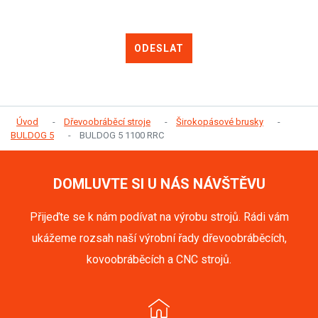
ODESLAT
Úvod
Dřevoobráběcí stroje
Širokopásové brusky
BULDOG 5
BULDOG 5 1100 RRC
DOMLUVTE SI U NÁS NÁVŠTĚVU
Přijeďte se k nám podívat na výrobu strojů. Rádi vám
ukážeme rozsah naší výrobní řady dřevoobráběcích,
kovoobráběcích a CNC strojů.