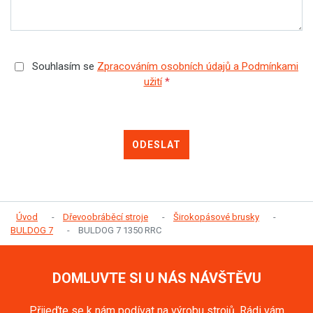
Souhlasím se
Zpracováním osobních údajů a Podmínkami
užití
*
ODESLAT
Úvod
Dřevoobráběcí stroje
Širokopásové brusky
BULDOG 7
BULDOG 7 1350 RRC
DOMLUVTE SI U NÁS NÁVŠTĚVU
Přijeďte se k nám podívat na výrobu strojů. Rádi vám