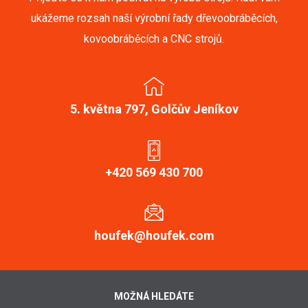
ukážeme rozsah naší výrobní řady dřevoobráběcích,
kovoobráběcích a CNC strojů.
5. května 797, Golčův Jeníkov
+420 569 430 700
houfek@houfek.com
MOŽNÁ HLEDÁTE