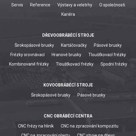
Servis
Reference
Výstavy a veletrhy
O společnosti
Kariéra
DŘEVOOBRÁBĚCÍ STROJE
Širokopásové brusky
Kartáčovačky
Pásové brusky
Frézky srovnávací
Hranové brusky
Tloušťkovací frézky
Kombinované frézky
Tloušťkovací frézky
Spodní frézky
KOVOOBRÁBĚCÍ STROJE
Širokopásové brusky
Pásové brusky
CNC OBRÁBĚCÍ CENTRA
CNC frézy na hliník
CNC na zpracování kompozitu
CNC na zpracování plastu
CNC stroje na dřevo