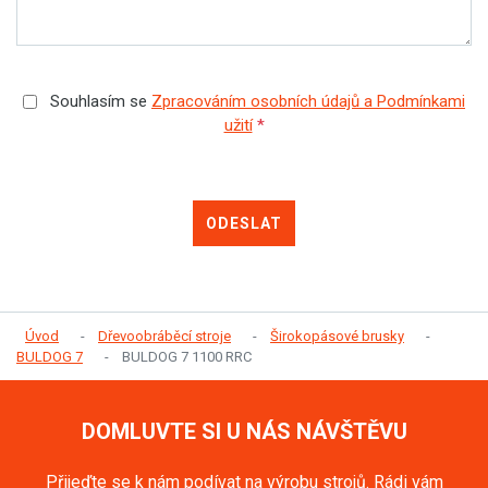
Souhlasím se
Zpracováním osobních údajů a Podmínkami
užití
*
ODESLAT
Úvod
Dřevoobráběcí stroje
Širokopásové brusky
BULDOG 7
BULDOG 7 1100 RRC
DOMLUVTE SI U NÁS NÁVŠTĚVU
Přijeďte se k nám podívat na výrobu strojů. Rádi vám