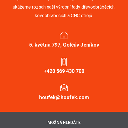
ukážeme rozsah naší výrobní řady dřevoobráběcích,
kovoobráběcích a CNC strojů.
5. května 797, Golčův Jeníkov
+420 569 430 700
houfek@houfek.com
MOŽNÁ HLEDÁTE