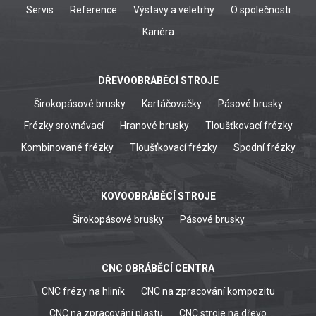
Servis
Reference
Výstavy a veletrhy
O společnosti
Kariéra
DŘEVOOBRÁBĚCÍ STROJE
Širokopásové brusky
Kartáčovačky
Pásové brusky
Frézky srovnávací
Hranové brusky
Tloušťkovací frézky
Kombinované frézky
Tloušťkovací frézky
Spodní frézky
KOVOOBRÁBĚCÍ STROJE
Širokopásové brusky
Pásové brusky
CNC OBRÁBĚCÍ CENTRA
CNC frézy na hliník
CNC na zpracování kompozitu
CNC na zpracování plastu
CNC stroje na dřevo