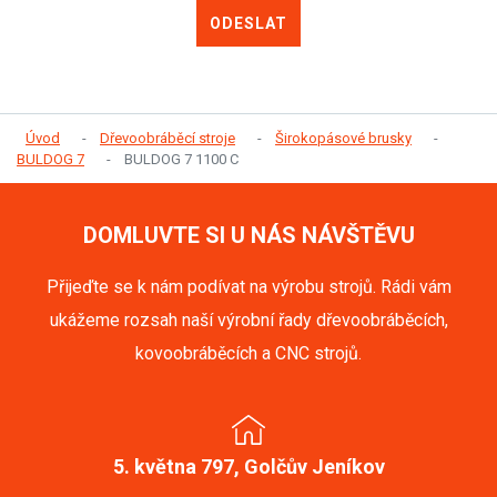
ODESLAT
Úvod
Dřevoobráběcí stroje
Širokopásové brusky
BULDOG 7
BULDOG 7 1100 C
DOMLUVTE SI U NÁS NÁVŠTĚVU
Přijeďte se k nám podívat na výrobu strojů. Rádi vám
ukážeme rozsah naší výrobní řady dřevoobráběcích,
kovoobráběcích a CNC strojů.
5. května 797, Golčův Jeníkov