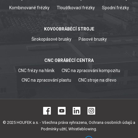
Kombinované frézky
Tloušťkovací frézky
Spodní frézky
KOVOOBRÁBĚCÍ STROJE
Širokopásové brusky
Pásové brusky
CNC OBRÁBĚCÍ CENTRA
CNC frézy na hliník
CNC na zpracování kompozitu
CNC na zpracování plastu
CNC stroje na dřevo
© 2025 HOUFEK a.s. - Všechna práva vyhrazena,
Ochrana osobních údajů a
Podmínky užití
,
Whistleblowing
.