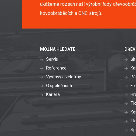
ukážeme rozsah naší výrobní řady dřevoobráb
kovoobráběcích a CNC strojů.
MOŽNÁ HLEDÁTE
DŘEV
Servis
Ši
Reference
Ka
Výstavy a veletrhy
Pá
O společnosti
Fr
Kariéra
Hr
Tl
Ko
Tl
Sp