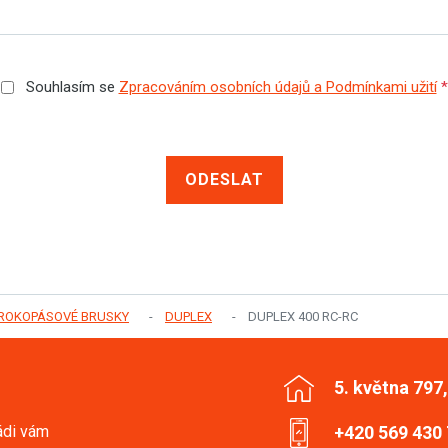
Souhlasím se
Zpracováním osobních údajů a Podmínkami užití
*
ODESLAT
IROKOPÁSOVÉ BRUSKY
DUPLEX
DUPLEX 400 RC-RC
5. května 797
ádi vám
+420 569 430