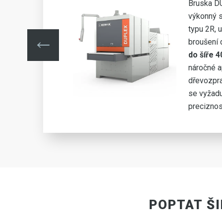
Bruska D
výkonný s
typu 2R, 
vých
broušení 
. Je
do šíře 
v
náročné a
kde
dřevozpra
 a
se vyžadu
preciznos
POPTAT Š