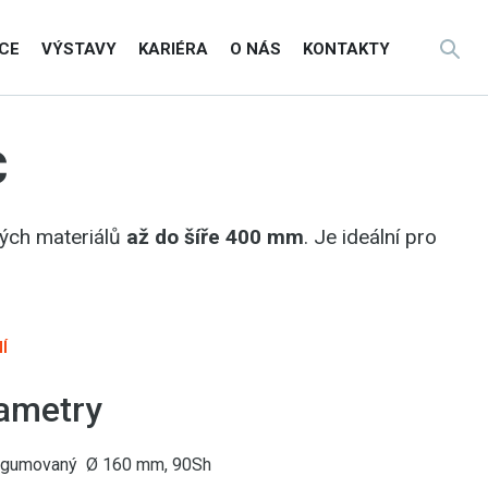
CE
VÝSTAVY
KARIÉRA
O NÁS
KONTAKTY
C
vých materiálů
až do šíře 400 mm
. Je ideální pro
Í
ametry
 pogumovaný Ø 160 mm, 90Sh