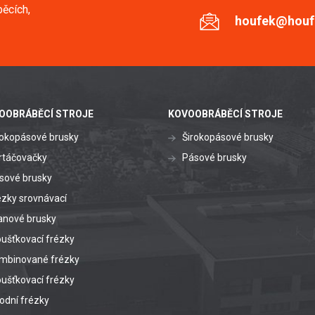
ěcích,
houfek@houf
OOBRÁBĚCÍ STROJE
KOVOOBRÁBĚCÍ STROJE
rokopásové brusky
Širokopásové brusky
rtáčovačky
Pásové brusky
sové brusky
ézky srovnávací
anové brusky
oušťkovací frézky
mbinované frézky
oušťkovací frézky
odní frézky