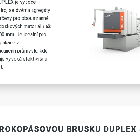
UPLEX je vysoce
troj se dvěma agregáty
určený pro oboustranné
deskových materiálů
až
400 mm
. Je ideální pro
plikace v
cujícím průmyslu, kde
je vysoká efektivita a
t.
IROKOPÁSOVOU BRUSKU DUPLEX 