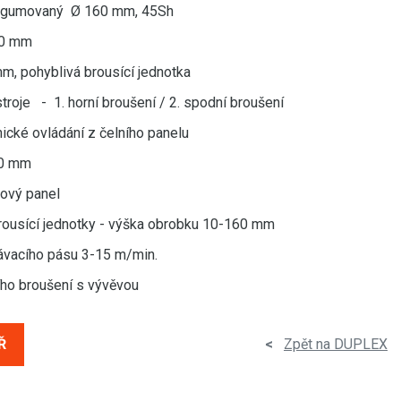
 pogumovaný Ø 160 mm, 45Sh
20 mm
m, pohyblivá brousící jednotka
troje - 1. horní broušení / 2. spodní broušení
nické ovládání z čelního panelu
00 mm
ykový panel
rousící jednotky - výška obrobku 10-160 mm
dávacího pásu 3-15 m/min.
ího broušení s vývěvou
Ř
<
Zpět na DUPLEX