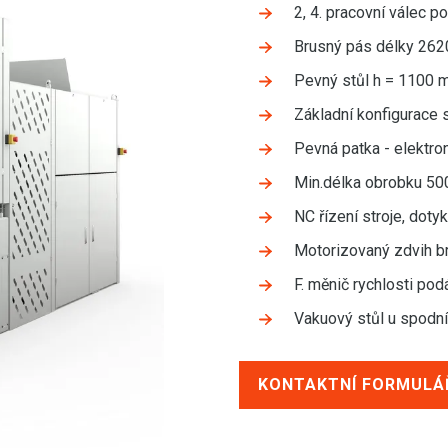
2, 4. pracovní válec
Brusný pás délky 26
Pevný stůl h = 1100 m
Základní konfigurace s
Pevná patka - elektro
Min.délka obrobku 5
NC řízení stroje, dot
Motorizovaný zdvih b
F. měnič rychlosti po
Vakuový stůl u spodn
KONTAKTNÍ FORMULÁ