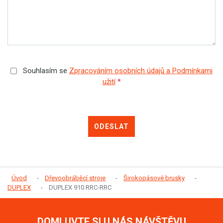
Souhlasím se
Zpracováním osobních údajů a Podmínkami
užití
*
ODESLAT
Úvod
Dřevoobráběcí stroje
Širokopásové brusky
DUPLEX
DUPLEX 910 RRC-RRC
DOMLUVTE SI U NÁS NÁVŠTĚVU