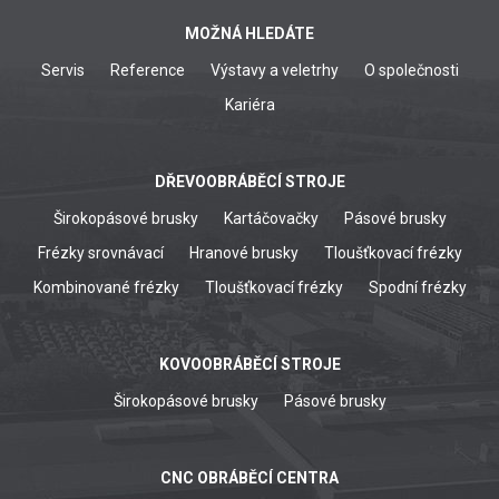
MOŽNÁ HLEDÁTE
Servis
Reference
Výstavy a veletrhy
O společnosti
Kariéra
DŘEVOOBRÁBĚCÍ STROJE
Širokopásové brusky
Kartáčovačky
Pásové brusky
Frézky srovnávací
Hranové brusky
Tloušťkovací frézky
Kombinované frézky
Tloušťkovací frézky
Spodní frézky
KOVOOBRÁBĚCÍ STROJE
Širokopásové brusky
Pásové brusky
CNC OBRÁBĚCÍ CENTRA