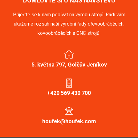
DOMLUVTE SI U NÁS NÁVŠTĚVU
Přijeďte se k nám podívat na výrobu strojů. Rádi vám
ukážeme rozsah naší výrobní řady dřevoobráběcích,
kovoobráběcích a CNC strojů.
5. května 797, Golčův Jeníkov
+420 569 430 700
houfek@houfek.com