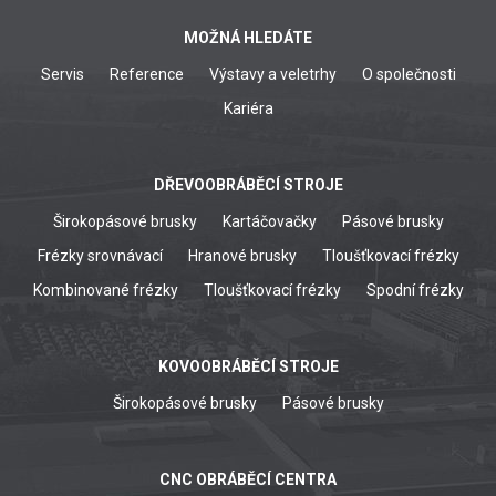
MOŽNÁ HLEDÁTE
Servis
Reference
Výstavy a veletrhy
O společnosti
Kariéra
DŘEVOOBRÁBĚCÍ STROJE
Širokopásové brusky
Kartáčovačky
Pásové brusky
Frézky srovnávací
Hranové brusky
Tloušťkovací frézky
Kombinované frézky
Tloušťkovací frézky
Spodní frézky
KOVOOBRÁBĚCÍ STROJE
Širokopásové brusky
Pásové brusky
CNC OBRÁBĚCÍ CENTRA