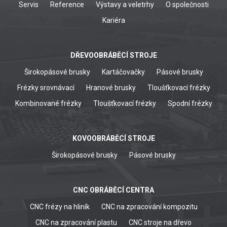
Servis
Reference
Výstavy a veletrhy
O společnosti
Kariéra
DŘEVOOBRÁBĚCÍ STROJE
Širokopásové brusky
Kartáčovačky
Pásové brusky
Frézky srovnávací
Hranové brusky
Tloušťkovací frézky
Kombinované frézky
Tloušťkovací frézky
Spodní frézky
KOVOOBRÁBĚCÍ STROJE
Širokopásové brusky
Pásové brusky
CNC OBRÁBĚCÍ CENTRA
CNC frézy na hliník
CNC na zpracování kompozitu
CNC na zpracování plastu
CNC stroje na dřevo