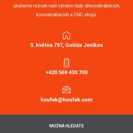
ukážeme rozsah naší výrobní řady dřevoobráběcích,
kovoobráběcích a CNC strojů.
5. května 797, Golčův Jeníkov
+420 569 430 700
houfek@houfek.com
MOŽNÁ HLEDÁTE